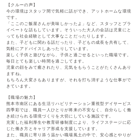
【クルーの声】
今の環境はスタッフ間で気軽に話ができ、アットホームな環境
です。
「ここのご飯屋さんが美味しかったよ」など、スタッフとプラ
イベートな話もしています。そういった大人の会話は児童にと
っても社会経験として大事なことだったりします。
また、子どもに関わる話だったり、子どもの成長を共有して、
気軽にアドバイスしあったりしています。
楽しく子供と遊びながら、子供と過ごせるといった職場です。
毎日とても楽しい時間を過ごしてます。
児童の顔をみて癒されたり、元気をもらうことがたくさんあり
ますね。
もちろん大変さもありますが、それを打ち消すような仕事がで
きています。
【職場の魅力】
熊本市南区にある生活リハビリテーション重視型デイサービス
四季彩では、職員一人ひとりが将来の不安なく、自分らしく働
き続けられる環境づくりを大切にしている施設です。
充実した福利厚生や教育研修制度により、ライフステージに応
じた働き方とキャリア形成を支援しています。
また、職員に寄り添う温かい職場風土の中で、安心感とやりが