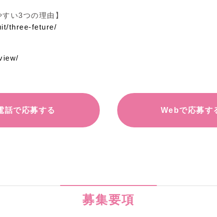
やすい3つの理由】
uit/three-feture/
rview/
電話で応募する
Webで応募す
募集要項