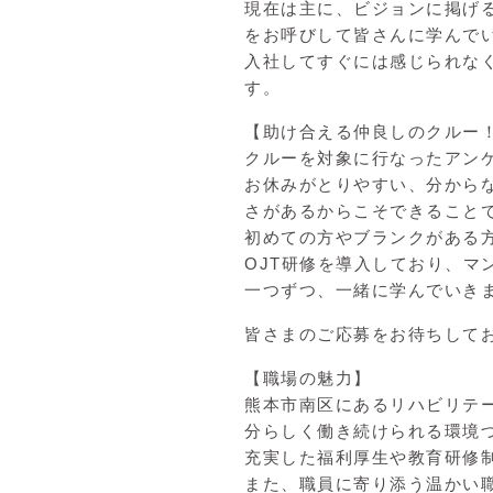
現在は主に、ビジョンに掲げ
をお呼びして皆さんに学んで
入社してすぐには感じられな
す。
【助け合える仲良しのクルー
クルーを対象に行なったアン
お休みがとりやすい、分から
さがあるからこそできること
初めての方やブランクがある
OJT研修を導入しており、
一つずつ、一緒に学んでいき
皆さまのご応募をお待ちして
【職場の魅力】
熊本市南区にあるリハビリテ
分らしく働き続けられる環境
充実した福利厚生や教育研修
また、職員に寄り添う温かい