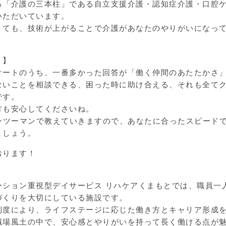
る「介護の三本柱」である自立支援介護・認知症介護・口腔
いただいています。
くても、技術が上がることで介護があなたのやりがいになっ
！】
ケートのうち、一番多かった回答が「働く仲間のあたたかさ
ないことを相談できる、困った時に助け合える、それも全て
です。
方も安心してくださいね。
マンツーマンで教えていきますので、あなたに合ったスピード
ましょう。
おります！
ーション重視型デイサービス リハケアくまもとでは、職員一
づくりを大切にしている施設です。
制度により、ライフステージに応じた働き方とキャリア形成
職場風土の中で、安心感とやりがいを持って長く働ける点が