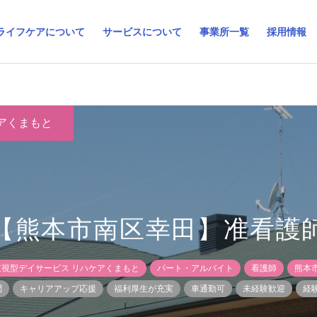
ライフケアについて
サービスについて
事業所一覧
採用情報
アくまもと
【熊本市南区幸田】准看護
視型デイサービス リハケアくまもと
パート・アルバイト
看護師
熊本
問
キャリアアップ応援
福利厚生が充実
車通勤可
未経験歓迎
経