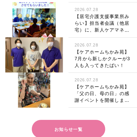
2026.07.28
【居宅介護支援事業所み
らい】担当者会議（他居
宅）に、新人ケアマネも
同席させていただきまし
た。
2026.07.28
【ケアホームちかみ苑】
7月から新しかクルーが3
人も入ってきたばい！
2026.07.28
【ケアホームちかみ苑】
「父の日、母の日」の感
謝イベントを開催しまし
た！
お知らせ一覧