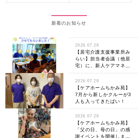
新着のお知らせ
2026.07.28
【居宅介護支援事業所み
らい】担当者会議（他居
宅）に、新人ケアマネも
同席させていただきまし
た。
2026.07.28
【ケアホームちかみ苑】
7月から新しかクルーが3
人も入ってきたばい！
2026.07.28
【ケアホームちかみ苑】
「父の日、母の日」の感
謝イベントを開催しまし