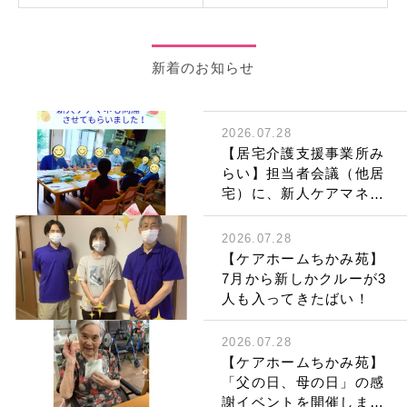
新着のお知らせ
2026.07.28
【居宅介護支援事業所み
らい】担当者会議（他居
宅）に、新人ケアマネも
同席させていただきまし
た。
2026.07.28
【ケアホームちかみ苑】
7月から新しかクルーが3
人も入ってきたばい！
2026.07.28
【ケアホームちかみ苑】
「父の日、母の日」の感
謝イベントを開催しまし