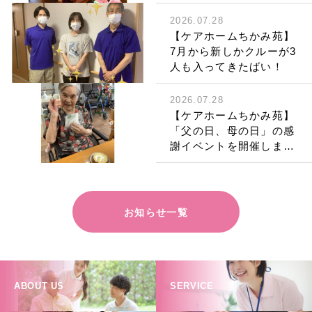
同席させていただきまし
た。
2026.07.28
【ケアホームちかみ苑】
7月から新しかクルーが3
人も入ってきたばい！
2026.07.28
【ケアホームちかみ苑】
「父の日、母の日」の感
謝イベントを開催しまし
た！
お知らせ一覧
ABOUT US
SERVICE